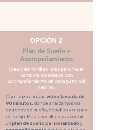
OPCIÓN 2
Plan de Sueño +
Acompañamiento
Ideal para familias listas para hacer
cambios duraderos con
acompañamiento en cada paso del
camino.
Comienza con una
videollamada de
90 minutos,
donde analizamos los
patrones de sueño, desafíos y rutinas
de tu hijo. Post consulta, vas a recibir
un
plan de sueño personalizado
y
acompañamiento
continuo a través